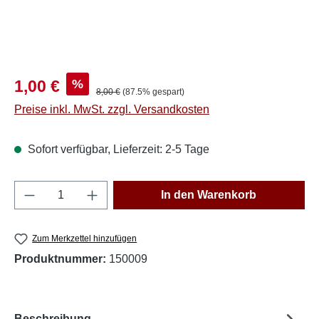
Verkaufspreis:
%
1,00 €
Regulärer Preis:
8,00 €
(87.5% gespart)
Preise inkl. MwSt. zzgl. Versandkosten
Sofort verfügbar, Lieferzeit: 2-5 Tage
Produkt Anzahl: Gib den gewünschten Wert e
In den Warenkorb
Zum Merkzettel hinzufügen
Produktnummer:
150009
Beschreibung