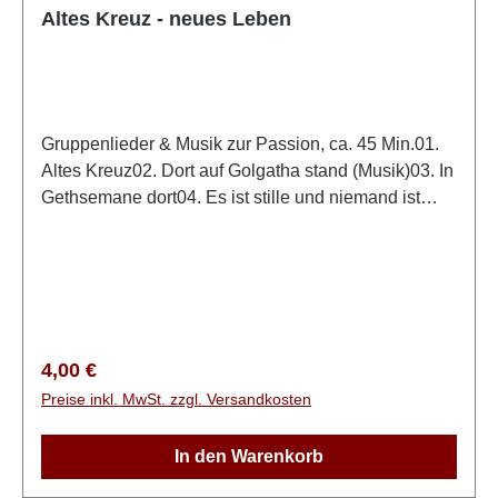
Altes Kreuz - neues Leben
Gruppenlieder & Musik zur Passion, ca. 45 Min.01.
Altes Kreuz02. Dort auf Golgatha stand (Musik)03. In
Gethsemane dort04. Es ist stille und niemand ist
da05. Ich bete an die Macht der Liebe (Musik)06. Der
Weg07. Warum musstest du sterben08. Ich blicke
voll Beugung und Staunen (Musik)09. Golgatha, du
Ruheort der Müden10. Am Kreuz vorüber11.
Seligstes Wissen: Jesus ist mein (Musik)12.
Golgatha - Wie selig und wie froh bin ich
Regulärer Preis:
4,00 €
Preise inkl. MwSt. zzgl. Versandkosten
In den Warenkorb