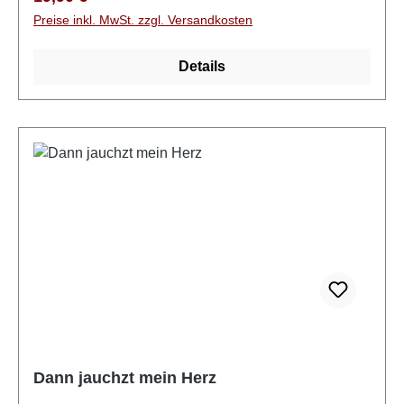
diese Tatsache erinnern.Groß ist der Herr1. Die
Preise inkl. MwSt. zzgl. Versandkosten
Schöpfung zeigt meinen großen Gott * 2. Bleibend
ist deine Treu * 3. Ich war auf Golgatha * 4. Wunder
Details
der Gnade Jesus * 5. Dort auf Golgatha stand * 6. In
dem Kreuz liegt die Kraft * 7. Vollbracht * 8. Dann
kam der Morgen * 9. Würdig * 10. Die Familie des
Herrn * 11. In deinen Händen kommt alles zum Ziel *
12. Gott ist allmächtigAllmächtiger Gott1. Preist ihn!
Preist ihn! * 2. Kommt, singt mit uns ein neues Lied *
3. Er fand mich * 4. Durch Gottes Gnade * 5. Sein
Nam´heißt "Wunderbar" * 6. Sitzend zu den Füßen
Jesus * 7. Mich dürstet * 8. Wir waren wie Schafe * 9.
Allmächtiger Gott.
Dann jauchzt mein Herz