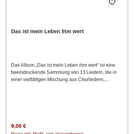
Das ist mein Leben Ihm wert
Das Album „Das ist mein Leben ihm wert“ ist eine
beeindruckende Sammlung von 13 Liedern, die in
einer vielfältigen Mischung aus Chorliedern,
Gruppenliedern, Solo- und Duett Gesängen
dargeboten werden. Ca. 70 junge, talentierte
Musiker und Sänger preisen mit ihren Stimmen den
allmächtigen Gott und verleihen dem Album eine
besondere Tiefe und Vielfalt.Der Schwerpunkt des
Albums liegt in seiner zentralen Botschaft, die sich
Regulärer Preis:
9,00 €
im Titel „Das ist mein Leben mir wert“ verbirgt. Diese
Preise inkl. MwSt. zzgl. Versandkosten