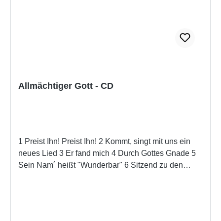
Allmächtiger Gott - CD
1 Preist Ihn! Preist Ihn! 2 Kommt, singt mit uns ein
neues Lied 3 Er fand mich 4 Durch Gottes Gnade 5
Sein Nam´ heißt "Wunderbar" 6 Sitzend zu den
Füßen Jesu 7 Mich dürstet 8 Wir waren wie Schafe 9
Allmächtiger Gott