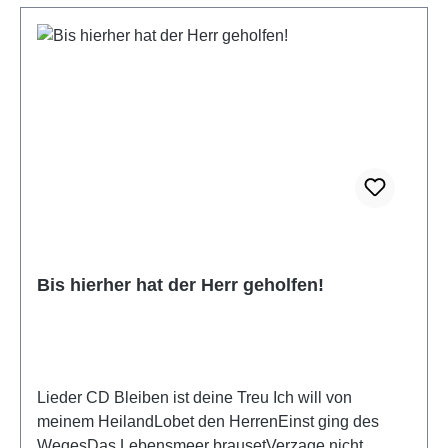
dein Wort will ich trauen4 Du weidest mich5 O
bleibe, Herr6 Ich bin gegangen7 Bist du auf Erden8
Seit in den Tod9 O Herz sei still10 Ich kann die
Wege11 In allem sei zufrieden12 O singt eure
Lieder13 Einmal ist keinmal14 Was weißt du
schon15 Ich möchte heim
Bis hierher hat der Herr geholfen!
Lieder CD Bleiben ist deine Treu Ich will von
meinem HeilandLobet den HerrenEinst ging des
WegesDas Lebensmeer brausetVerzage nicht...