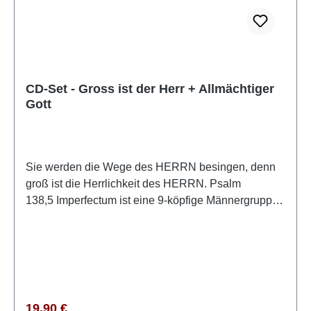
CD-Set - Gross ist der Herr + Allmächtiger
Gott
Sie werden die Wege des HERRN besingen, denn
groß ist die Herrlichkeit des HERRN. Psalm
138,5 Imperfectum ist eine 9-köpfige Männergruppe,
deren Ziel und Anliegen es ist, Gott das Lob und die
Ehre zu geben. Imperfectum (lat.
unvollkommen/unvollendet) sagt genau das aus, wer
und was wir sind: Unvollkommene Menschen! Wir
mussten uns immer wieder vor Augen führen, dass
wir von Gott abhängig sind. Dieser Name soll uns an
Regulärer Preis:
19,90 €