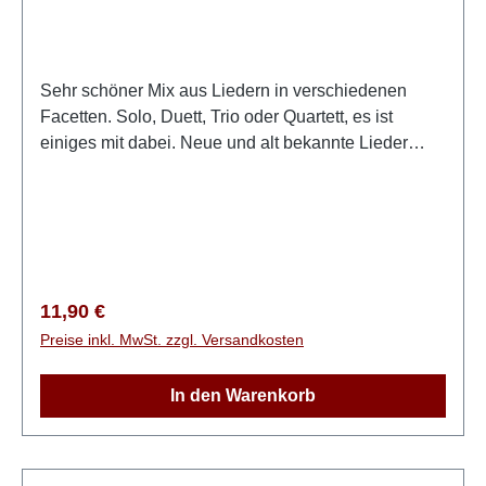
Sehr schöner Mix aus Liedern in verschiedenen
Facetten. Solo, Duett, Trio oder Quartett, es ist
einiges mit dabei. Neue und alt bekannte Lieder
sollen unsere Herzen zum jauchzen bringen!1. Über
Berge und Höhn2. Wo können wir klagen3. Wohin
soll ich wohl gehen4. Dann jauchzt mein Herz5.
Mein Jesus, ich lieb Dich6. Zu dir, HERR, will ich
mich wenden7. Traue mir8. Dem HERRN und
Schöpfer9. Meine Seele, sei ermutigt10. Jesus, du
Regulärer Preis:
11,90 €
bist mein bester Freund11. Nur du allein
Preise inkl. MwSt. zzgl. Versandkosten
In den Warenkorb