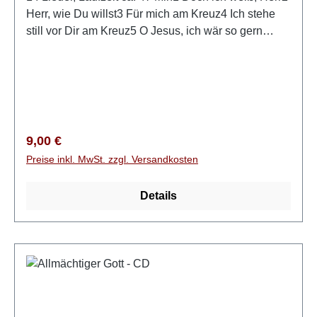
Herr, wie Du willst3 Für mich am Kreuz4 Ich stehe
still vor Dir am Kreuz5 O Jesus, ich wär so gern
heilig und rein6 Das neue Kleid7 Während Gott die
zehn Gebote8 Die Liebe des Vaters9 Schenke echte
Liebe10 Bist du traurig und stehst oft alleine11 In
manchen trüben Stunden12 Doch ich weiß, mein
Heiland13 Reich beschenkt in Jesus14 Jeden Tag
will ich Dir, Herr, vertrauen
Regulärer Preis:
9,00 €
Preise inkl. MwSt. zzgl. Versandkosten
Details