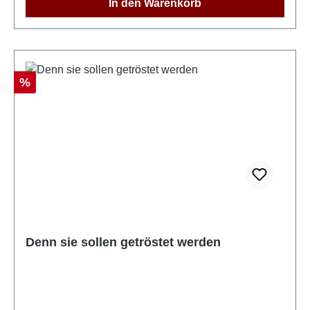
In den Warenkorb
Rabatt
%
Denn sie sollen getröstet werden