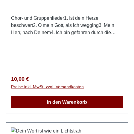
Chor- und Gruppenlieder1. Ist dein Herze
beschwert2. O mein Gott, als ich wegging3. Mein
Herr, nach Deinem4. Ich bin gefahren durch die
weite Welt5. Ein neues Lied6. Ich trau auf7. Der Herr,
mein Hirte8. Wie Freunde zusammen gehn9.
Freudig gehe ich10. Abba, Vater11. Potpourri:
Schaurig und kalt / Jesus kommt wieder / Das Leben
fordert mich12. Eine Stadt im Himmel13. Wie süßer
Lieder Reim
Regulärer Preis:
10,00 €
Preise inkl. MwSt. zzgl. Versandkosten
In den Warenkorb