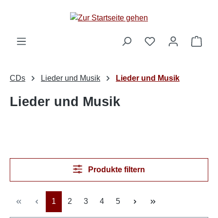
Zum Hauptinhalt springen
Ware
CDs
Lieder und Musik
Lieder und Musik
Lieder und Musik
Produkte filtern
Seite
Seite
Seite
Seite
Seite
1
2
3
4
5