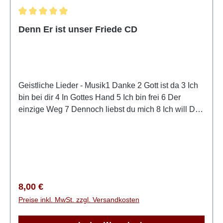
Durchschnittliche Bewertung von 5 von 5 Sternen
Denn Er ist unser Friede CD
Geistliche Lieder - Musik1 Danke 2 Gott ist da 3 Ich
bin bei dir 4 In Gottes Hand 5 Ich bin frei 6 Der
einzige Weg 7 Dennoch liebst du mich 8 Ich will Dir
treu sein 9 Jesus zu seh‘n 10 Dein Leben erzählt 11
Über den Wolken 12 Unser Heim
Regulärer Preis:
8,00 €
Preise inkl. MwSt. zzgl. Versandkosten