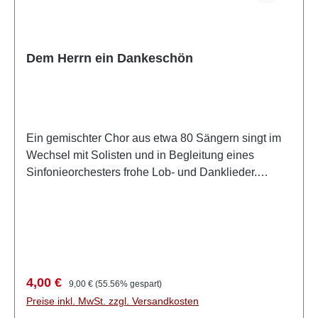
Dem Herrn ein Dankeschön
Ein gemischter Chor aus etwa 80 Sängern singt im
Wechsel mit Solisten und in Begleitung eines
Sinfonieorchesters frohe Lob- und Danklieder.
Dazwischen musizieren Orchester und
Soloinstrumente altbekannte Glaubenslieder neu
bearbeitet. Laufzeit. 52:09 1. Lasst dem Herrn ein
Dankeschön erschallen2. O großer Gott! 3. Ich sinke
still und anbetend 4. Befiehl du deine Wege5. Ich bin
nicht mehr einsam6. Siegend schreitet Jesus7. Ich
Verkaufspreis:
Regulärer Preis:
4,00 €
9,00 €
(55.56% gespart)
geh in den Garten allein8. Preis den Herrn, meine
Preise inkl. MwSt. zzgl. Versandkosten
Seele9. Du großer Gott10. Nimm mich gefangen,