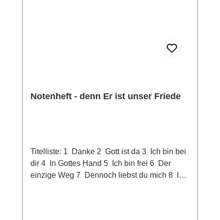
Notenheft - denn Er ist unser Friede
Titelliste: 1 Danke 2 Gott ist da 3 Ich bin bei
dir 4 In Gottes Hand 5 Ich bin frei 6 Der
einzige Weg 7 Dennoch liebst du mich 8 Ich
will Dir treu sein 9 Jesus zu seh‘n 10 Dein
Leben erzählt 11 Über den Wolken 12 Unser
Heim