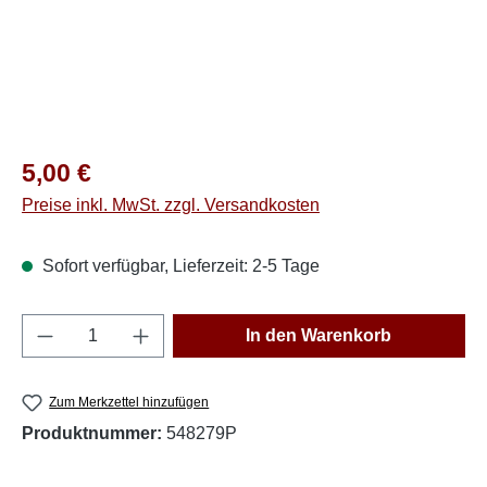
Regulärer Preis:
5,00 €
Preise inkl. MwSt. zzgl. Versandkosten
Sofort verfügbar, Lieferzeit: 2-5 Tage
Produkt Anzahl: Gib den gewünschten Wert e
In den Warenkorb
Zum Merkzettel hinzufügen
Produktnummer:
548279P