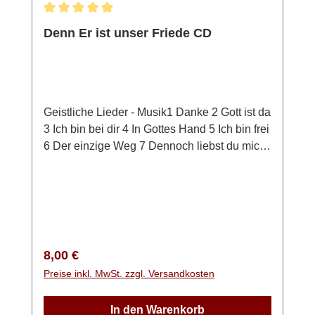
Durchschnittliche Bewertung von 5 von 5 Sternen
Denn Er ist unser Friede CD
Geistliche Lieder - Musik1 Danke 2 Gott ist da
3 Ich bin bei dir 4 In Gottes Hand 5 Ich bin frei
6 Der einzige Weg 7 Dennoch liebst du mich
8 Ich will Dir treu sein 9 Jesus zu seh‘n 10
Dein Leben erzählt 11 Über den Wolken 12
Unser Heim
Regulärer Preis:
8,00 €
Preise inkl. MwSt. zzgl. Versandkosten
In den Warenkorb