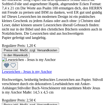
Softfeel-Folie und angenehmer Haptik, abgerundete Ecken Format:
7,4 x 21 cm Die Worte aus Psalm 100 ermutigen dich, den HERRN
mit Freude zu preisen und IHM zu danken, weil ER gut und gnädig
ist! Dieses Lesezeichen im modernen Design ist ein praktisches
kleines Geschenk zu jedem Anlass oder auch ohne :) Christen sind
Leser, daher können unsere Lesezeichen überall Gebrauch finden:
nicht nur in der Bibel und den christlichen Büchern sondern auch in
Notizbüchern. Die Lesezeichen sind aus hochwertigem
Papier gefertigt und langlebig.
Regulärer Preis:
1,20 €
Preise inkl. MwSt. zzgl. Versandkosten
In den Warenkorb
Lesezeichen - Jesus is my Anchor
Hochwertiges, beidseitig bedrucktes Lesezeichen aus Papier. Stilvoll
verschönert durch ein dekoratives Lesebändchen mit Anker-
Anhänger.Stilvoller Buch-Verschönerer mit maritimen Motiv Jesus
is my Anchor Maße: 14,5 x 4,5 cm
Regulärer Preis:
2,50 €
Preise inkl. MwSt. zzgl. Versandkosten