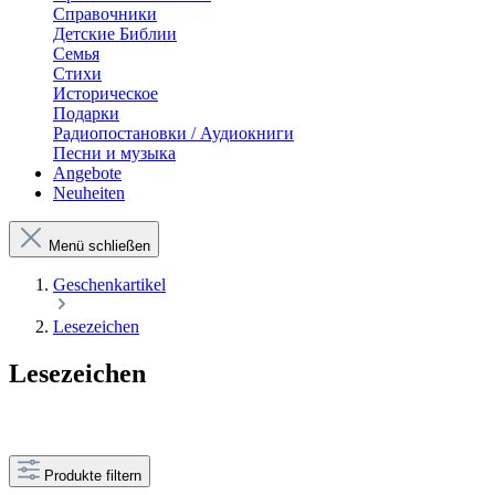
Справочники
Детские Библии
Семья
Стихи
Историческое
Подарки
Радиопостановки / Аудиокниги
Песни и музыка
Angebote
Neuheiten
Menü schließen
Geschenkartikel
Lesezeichen
Lesezeichen
Produkte filtern