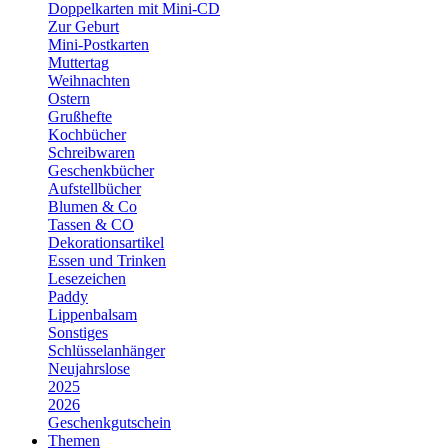
Doppelkarten mit Mini-CD
Zur Geburt
Mini-Postkarten
Muttertag
Weihnachten
Ostern
Grußhefte
Kochbücher
Schreibwaren
Geschenkbücher
Aufstellbücher
Blumen & Co
Tassen & CO
Dekorationsartikel
Essen und Trinken
Lesezeichen
Paddy
Lippenbalsam
Sonstiges
Schlüsselanhänger
Neujahrslose
2025
2026
Geschenkgutschein
Themen