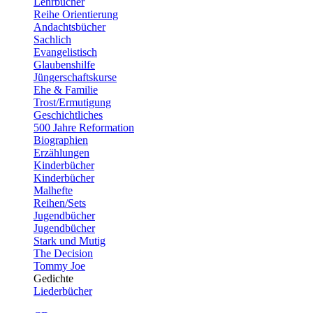
Lehrbücher
Reihe Orientierung
Andachtsbücher
Sachlich
Evangelistisch
Glaubenshilfe
Jüngerschaftskurse
Ehe & Familie
Trost/Ermutigung
Geschichtliches
500 Jahre Reformation
Biographien
Erzählungen
Kinderbücher
Kinderbücher
Malhefte
Reihen/Sets
Jugendbücher
Jugendbücher
Stark und Mutig
The Decision
Tommy Joe
Gedichte
Liederbücher