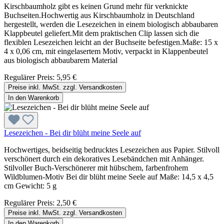
Kirschbaumholz gibt es keinen Grund mehr für verknickte
Buchseiten.Hochwertig aus Kirschbaumholz in Deutschland
hergestellt, werden die Lesezeichen in einem biologisch abbaubaren
Klappbeutel geliefert.Mit dem praktischen Clip lassen sich die
flexiblen Lesezeichen leicht an der Buchseite befestigen.Maße: 15 x
4 x 0,06 cm, mit eingelasertem Motiv, verpackt in Klappenbeutel
aus biologisch abbaubarem Material
Regulärer Preis:
5,95 €
Preise inkl. MwSt. zzgl. Versandkosten
In den Warenkorb
Lesezeichen - Bei dir blüht meine Seele auf
Hochwertiges, beidseitig bedrucktes Lesezeichen aus Papier. Stilvoll
verschönert durch ein dekoratives Lesebändchen mit Anhänger.
Stilvoller Buch-Verschönerer mit hübschem, farbenfrohem
Wildblumen-Motiv Bei dir blüht meine Seele auf Maße: 14,5 x 4,5
cm Gewicht: 5 g
Regulärer Preis:
2,50 €
Preise inkl. MwSt. zzgl. Versandkosten
In den Warenkorb