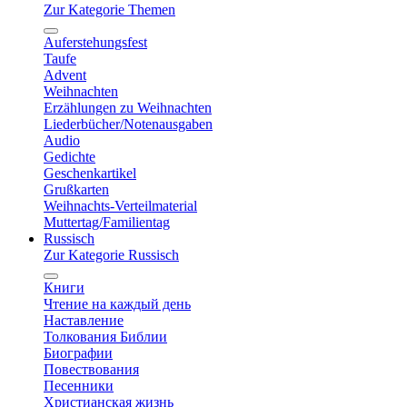
Zur Kategorie Themen
Auferstehungsfest
Taufe
Advent
Weihnachten
Erzählungen zu Weihnachten
Liederbücher/Notenausgaben
Audio
Gedichte
Geschenkartikel
Grußkarten
Weihnachts-Verteilmaterial
Muttertag/Familientag
Russisch
Zur Kategorie Russisch
Книги
Чтение на каждый день
Наставление
Толкования Библии
Биографии
Повествования
Песенники
Христианская жизнь