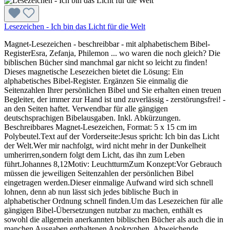
Lesezeichen - Ich bin das Licht für die Welt
Magnet-Lesezeichen - beschreibbar - mit alphabetischem Bibel-
RegisterEsra, Zefanja, Philemon ... wo waren die noch gleich? Die
biblischen Bücher sind manchmal gar nicht so leicht zu finden!
Dieses magnetische Lesezeichen bietet die Lösung: Ein
alphabetisches Bibel-Register. Ergänzen Sie einmalig die
Seitenzahlen Ihrer persönlichen Bibel und Sie erhalten einen treuen
Begleiter, der immer zur Hand ist und zuverlässig - zerstörungsfrei! -
an den Seiten haftet. Verwendbar für alle gängigen
deutschsprachigen Bibelausgaben. Inkl. Abkürzungen.
Beschreibbares Magnet-Lesezeichen, Format: 5 x 15 cm im
Polybeutel.Text auf der Vorderseite:Jesus spricht: Ich bin das Licht
der Welt.Wer mir nachfolgt, wird nicht mehr in der Dunkelheit
umherirren,sondern folgt dem Licht, das ihn zum Leben
führt.Johannes 8,12Motiv: LeuchtturmZum Konzept:Vor Gebrauch
müssen die jeweiligen Seitenzahlen der persönlichen Bibel
eingetragen werden.Dieser einmalige Aufwand wird sich schnell
lohnen, denn ab nun lässt sich jedes biblische Buch in
alphabetischer Ordnung schnell finden.Um das Lesezeichen für alle
gängigen Bibel-Übersetzungen nutzbar zu machen, enthält es
sowohl die allgemein anerkannten biblischen Bücher als auch die in
manchen Ausgaben enthaltenen Apokryphen. Abweichende