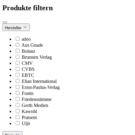
Produkte filtern
Hersteller
adeo
Aus Gnade
Bolanz
Brunnen Verlag
CMV
CVBS
EBTC
Elian International
Ernst-Paulus-Verlag
Fontis
Friedensstimme
Gerth Medien
Kawohl
Praisent
Uljö