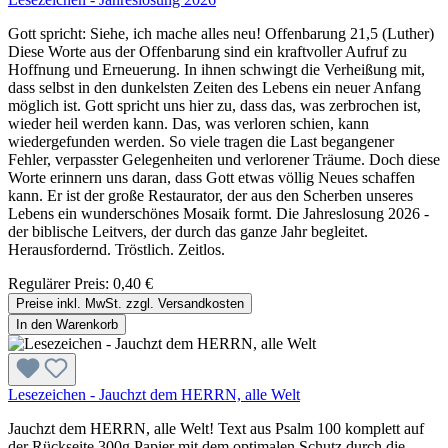
Gott spricht: Siehe, ich mache alles neu! Offenbarung 21,5 (Luther)
Diese Worte aus der Offenbarung sind ein kraftvoller Aufruf zu
Hoffnung und Erneuerung. In ihnen schwingt die Verheißung mit,
dass selbst in den dunkelsten Zeiten des Lebens ein neuer Anfang
möglich ist. Gott spricht uns hier zu, dass das, was zerbrochen ist,
wieder heil werden kann. Das, was verloren schien, kann
wiedergefunden werden. So viele tragen die Last begangener
Fehler, verpasster Gelegenheiten und verlorener Träume. Doch diese
Worte erinnern uns daran, dass Gott etwas völlig Neues schaffen
kann. Er ist der große Restaurator, der aus den Scherben unseres
Lebens ein wunderschönes Mosaik formt. Die Jahreslosung 2026 -
der biblische Leitvers, der durch das ganze Jahr begleitet.
Herausfordernd. Tröstlich. Zeitlos.
Regulärer Preis:
0,40 €
Preise inkl. MwSt. zzgl. Versandkosten
In den Warenkorb
Lesezeichen - Jauchzt dem HERRN, alle Welt
Jauchzt dem HERRN, alle Welt! Text aus Psalm 100 komplett auf
der Rückseite 300g Papier mit dem optimalen Schutz durch die