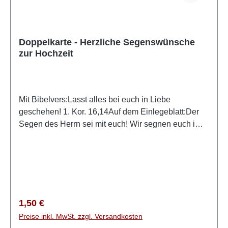
Doppelkarte - Herzliche Segenswünsche
zur Hochzeit
Mit Bibelvers:Lasst alles bei euch in Liebe
geschehen! 1. Kor. 16,14Auf dem Einlegeblatt:Der
Segen des Herrn sei mit euch! Wir segnen euch im
Namen des Herrn! Psalm 129,8Mit Briefumschlag in
Klarsichthülle
Regulärer Preis:
1,50 €
Preise inkl. MwSt. zzgl. Versandkosten