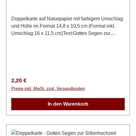
Doppelkarte auf Naturpapier mit farbigem Umschlag
und Hülle im Format 14,8 x 10,5 cm (Format inkl.
Umschlag 16 x 11,5 cm)Text:Gottes Segen zur
HochzeitRückseite:Vor euch liegt ein gemeinsames
Abenteuer. Gott führt euch. Lasst ihn das Fundament
eurer Ehe sein! Seine Liebe umgibt euch ewiglich.
Regulärer Preis:
2,20 €
Preise inkl. MwSt. zzgl. Versandkosten
In den Warenkorb