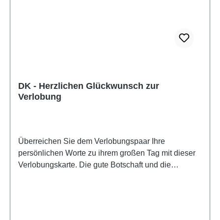
DK - Herzlichen Glückwunsch zur
Verlobung
Überreichen Sie dem Verlobungspaar Ihre
persönlichen Worte zu ihrem großen Tag mit dieser
Verlobungskarte. Die gute Botschaft und die
liebevolle Gestaltung unterstreichen Ihre
Gratulation.Freude schenken kann so einfach
seinVerlobungsfaltkarte mit Umschlag. Hergestellt in
Deutschland.Herzlichen Glückwunsch zur