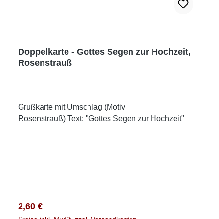
Doppelkarte - Gottes Segen zur Hochzeit,
Rosenstrauß
Grußkarte mit Umschlag (Motiv
Rosenstrauß) Text: "Gottes Segen zur Hochzeit"
Regulärer Preis:
2,60 €
Preise inkl. MwSt. zzgl. Versandkosten