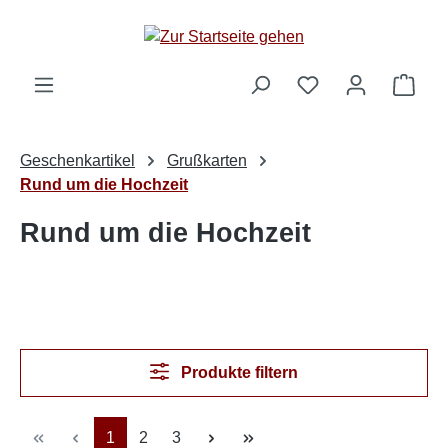
Zum Hauptinhalt springen
Ware
Geschenkartikel
Grußkarten
Rund um die Hochzeit
Rund um die Hochzeit
Produkte filtern
Seite
Seite
Seite
1
2
3