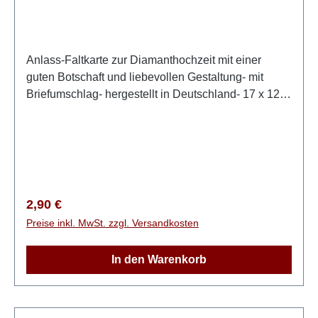
Anlass-Faltkarte zur Diamanthochzeit mit einer
guten Botschaft und liebevollen Gestaltung- mit
Briefumschlag- hergestellt in Deutschland- 17 x 12
cmGottes Segen zur DiamanthochzeitDankt dem
Herrn, denn er ist gut!Seine Gnade bleibt ewig
bestehen.Psalm 136,1
Regulärer Preis:
2,90 €
Preise inkl. MwSt. zzgl. Versandkosten
In den Warenkorb