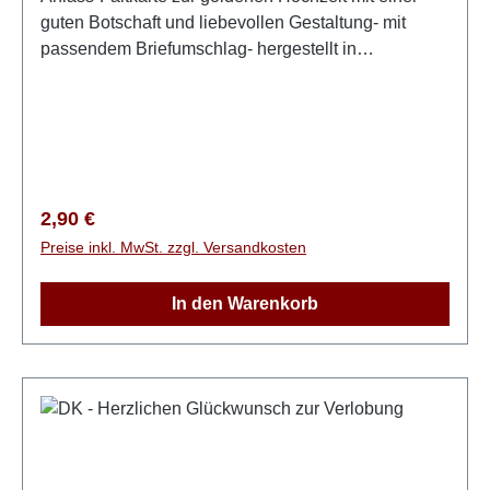
guten Botschaft und liebevollen Gestaltung- mit
passendem Briefumschlag- hergestellt in
Deutschland Herzliche Glückwünsche zur goldenen
HochzeitGlaube, Hoffnung und Liebe, diese drei
bleiben. Aber am größten ist die Liebe.1. Korinther
13,13Maße: 17 x 12 cm
Regulärer Preis:
2,90 €
Preise inkl. MwSt. zzgl. Versandkosten
In den Warenkorb