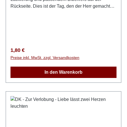
Rückseite. Dies ist der Tag, den der Herr gemacht
hat; wir wollen uns freuen und fröhlich sein in ihm!
Psalm 118,24
Regulärer Preis:
1,80 €
Preise inkl. MwSt. zzgl. Versandkosten
In den Warenkorb