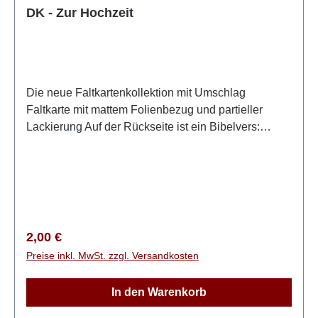
DK - Zur Hochzeit
Die neue Faltkartenkollektion mit Umschlag
Faltkarte mit mattem Folienbezug und partieller
Lackierung Auf der Rückseite ist ein Bibelvers:
Psalm 118,1 Dankt dem Herrn, denn er ist gütig, ja,
seine Gnade währt ewiglich!
Regulärer Preis:
2,00 €
Preise inkl. MwSt. zzgl. Versandkosten
In den Warenkorb