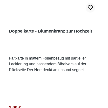
Doppelkarte - Blumenkranz zur Hochzeit
Faltkarte in mattem Folienbezug mit partieller
Lackierung und passendem Bibelvers auf der
Rückseite.Der Herr denkt an unsund segnet
uns.Psalm 115,12
Regulärer Preis:
2,00 €