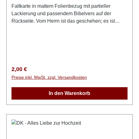
Faltkarte in mattem Folienbezug mit partieller
Lackierung und passendem Bibelvers auf der
Rückseite. Vom Herrn ist das geschehen; es ist
wunderbar in unseren Augen! Psalm 118,23
Regulärer Preis:
2,00 €
Preise inkl. MwSt. zzgl. Versandkosten
In den Warenkorb