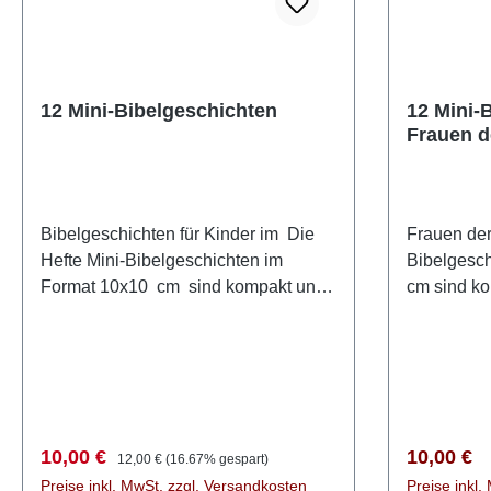
12 Mini-Bibelgeschichten
12 Mini-Bi
Frauen d
Bibelgeschichten für Kinder im Die
Frauen der
Hefte Mini-Bibelgeschichten im
Bibelgesch
Format 10x10 cm sind kompakt und
cm sind ko
praktisch gestaltet, sodass sie leicht
gestaltet, 
in eine Tasche passen und
Tasche pa
problemlos zum Gottesdienst
Gottesdie
mitgenommen werden können. Sie
können. Si
bestehen aus 125 g/m²
Qualitätsd
Qualitätsdruckpapier, was für eine
angenehme 
Verkaufspreis:
Regulärer Preis:
Regulärer
10,00 €
10,00 €
12,00 €
(16.67% gespart)
angenehme Haptik sorgt. Die Seiten
sind mit e
Preise inkl. MwSt. zzgl. Versandkosten
Preise inkl.