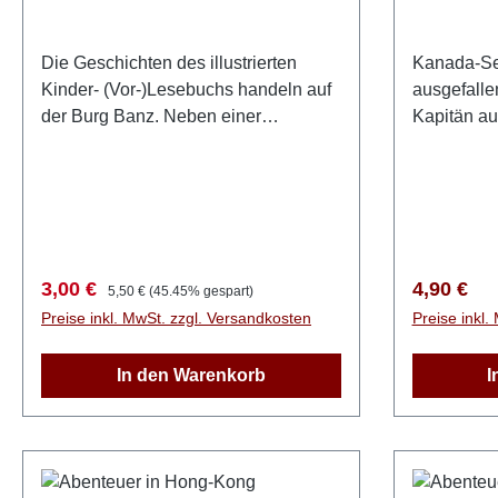
Die Geschichten des illustrierten
Kanada-Ser
Kinder- (Vor-)Lesebuchs handeln auf
ausgefalle
der Burg Banz. Neben einer
Kapitän auf
spannenden Erzählung werden
besser, we
wichtige Aussagen der Bibel
zurückkehr
kindgerecht erklärt. Mit vierfarbigen
unsere ein
Abbildungen. für Jungen und
Außenwelt.
Mädchen ab 6 JahreHardcover, 86
Fischkutter
Seiten
Achseln. „W
Verkaufspreis:
Regulärer Preis:
Regulärer
3,00 €
4,90 €
5,50 €
(45.45% gespart)
Jetzt noch
Preise inkl. MwSt. zzgl. Versandkosten
Preise inkl.
passieren?
das merken
In den Warenkorb
I
der Linjavu
Samuel Pa
seinem Fre
teilnimmt,
verletzt wi