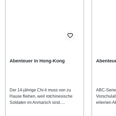
Wettlauf mi
spannende
Taschenbu
Mädchen a
120 Seite
Abenteuer in Hong-Kong
Abenteue
Der 14-jährige Chi-li muss von zu
ABC-Serie 
Hause fliehen, weil rotchinesische
Vorschulal
Soldaten im Anmarsch sind.
erlernen A
Unterwegs, als er beinahe am
das Kind u
Verhungern ist, liest ihn Chang auf,
Anweisung