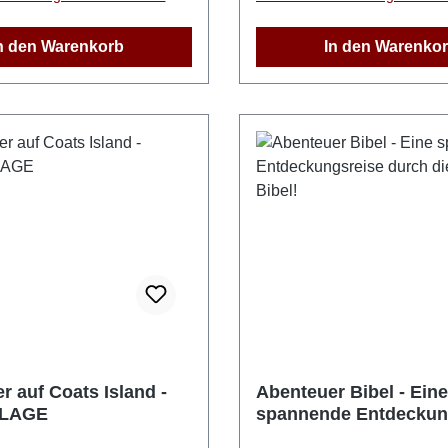
 der sie schützt und
Pappbuch für Kinder, abge
macht. Die Hefte richten
Ecken 36 Seiten, 17 x 20 
n den Warenkorb
In den Warenko
der, die von klein auf
Geschichten und Personen
en sollen. Die
en Bilder bereichern die
en.
r auf Coats Island -
Abenteuer Bibel - Eine
LAGE
spannende Entdeckun
durch die ganze Bibel!