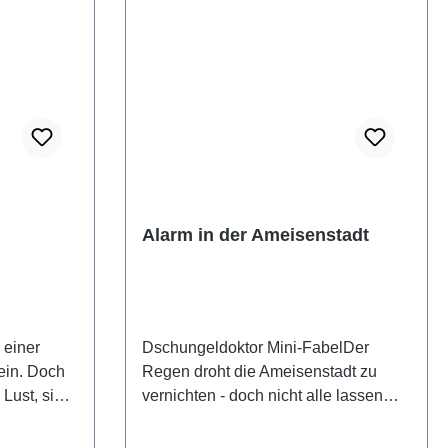
e kann ich
sagen?
n ermutigen
Große
 von
gleichen
belverse,
agen zum
espräch zu
Alarm in der Ameisenstadt
00 farbige
 einer
Dschungeldoktor Mini-FabelDer
ein. Doch
Regen droht die Ameisenstadt zu
Lust, sich
vernichten - doch nicht alle lassen
Aber wie
sich retten. Viele wiegen sich in
ohne als
falscher Sicherheit.In diesem von