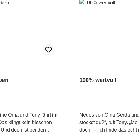
ben
100% wertvoll
eine Oma und Tony fährt im
Neues von Oma Gerda un
Das klingt kein bisschen
steckst du?“, ruft Tony. „Me
Und doch ist bei den
doch! – „Ich finde das echt 
mer was los! Gemeinsam
witzig!“, fügt er sicherheits