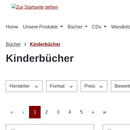
m Hauptinhalt springen
Zur Suche springen
Zur Hauptnavigation springen
Home
Unsere Produkte
Bücher
CDs
Wandbild
Bücher
Kinderbücher
Kinderbücher
Hersteller
Format
Preis
Bewert
Seite
Seite
Seite
Seite
Seite
1
2
3
4
5