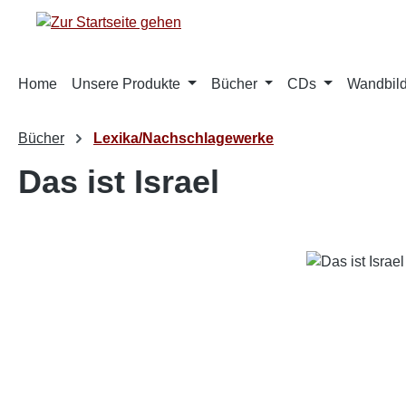
m Hauptinhalt springen
Zur Suche springen
Zur Hauptnavigation springen
Home
Unsere Produkte
Bücher
CDs
Wandbild
Bücher
Lexika/Nachschlagewerke
Das ist Israel
Bildergalerie überspringen