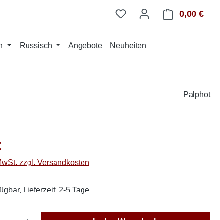
0,00 €
Ware
n
Russisch
Angebote
Neuheiten
Palphot
eis:
€
 MwSt. zzgl. Versandkosten
ügbar, Lieferzeit: 2-5 Tage
Anzahl: Gib den gewünschten Wert ein oder