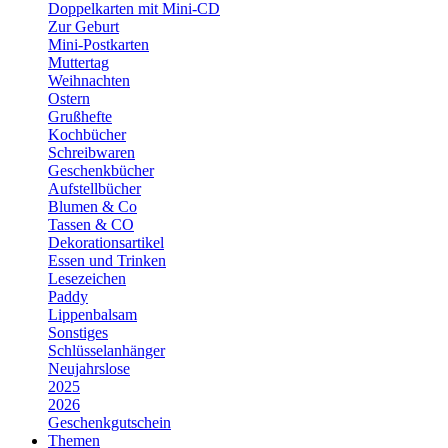
Doppelkarten mit Mini-CD
Zur Geburt
Mini-Postkarten
Muttertag
Weihnachten
Ostern
Grußhefte
Kochbücher
Schreibwaren
Geschenkbücher
Aufstellbücher
Blumen & Co
Tassen & CO
Dekorationsartikel
Essen und Trinken
Lesezeichen
Paddy
Lippenbalsam
Sonstiges
Schlüsselanhänger
Neujahrslose
2025
2026
Geschenkgutschein
Themen