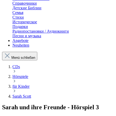
Справочники
Детские Библии
Семья
Стихи
Историческое
Подарки
Радиопостановки / Аудиокниги
Песни и музыка
Angebote
Neuheiten
Menü schließen
CDs
Hörspiele
für Kinder
Sarah Scott
Sarah und ihre Freunde - Hörspiel 3