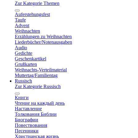
Zur Kategorie Themen
Auferstehungsfest
Taufe
Advent
Weihnachten
Erzählungen zu Weihnachten
Liederbücher/Notenausgaben
Audio
Gedichte
Geschenkartikel
Grußkarten
Weihnachts-Verteilmaterial
Muttertag/Familientag
Russisch
Zur Kategorie Russisch
Книги
Чтение на каждый день
Наставление
Толкования Библии
Биографии
Повествования
Песенники
Христианская жизнь