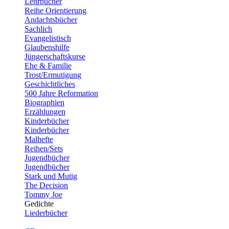
Lehrbücher
Reihe Orientierung
Andachtsbücher
Sachlich
Evangelistisch
Glaubenshilfe
Jüngerschaftskurse
Ehe & Familie
Trost/Ermutigung
Geschichtliches
500 Jahre Reformation
Biographien
Erzählungen
Kinderbücher
Kinderbücher
Malhefte
Reihen/Sets
Jugendbücher
Jugendbücher
Stark und Mutig
The Decision
Tommy Joe
Gedichte
Liederbücher