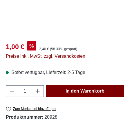
Verkaufspreis:
%
1,00 €
Regulärer Preis:
2,40 €
(58.33% gespart)
Preise inkl. MwSt. zzgl. Versandkosten
Sofort verfügbar, Lieferzeit: 2-5 Tage
Produkt Anzahl: Gib den gewünschten Wert e
In den Warenkorb
Zum Merkzettel hinzufügen
Produktnummer:
20928