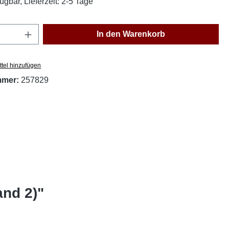
ügbar, Lieferzeit: 2-5 Tage
Anzahl: Gib den gewünschten Wert ein oder
In den Warenkorb
tel hinzufügen
mmer:
257829
nd 2)"