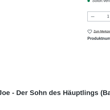
Sofort verf
Produkt 
Zum Merkzet
Produktnu
oe - Der Sohn des Häuptlings (Ba