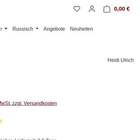
0,00 €
Ware
n
Russisch
Angebote
Neuheiten
Heidi Ulrich
eis:
 MwSt. zzgl. Versandkosten
liche Bewertung von 5 von 5 Sternen