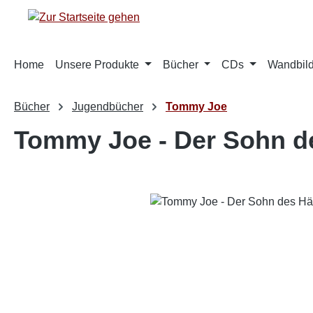
m Hauptinhalt springen
Zur Suche springen
Zur Hauptnavigation springen
Home
Unsere Produkte
Bücher
CDs
Wandbild
Bücher
Jugendbücher
Tommy Joe
Tommy Joe - Der Sohn de
Bildergalerie überspringen