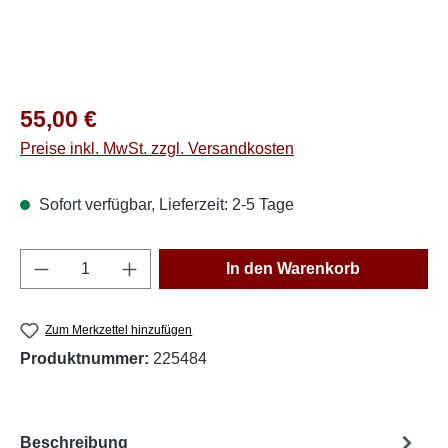
Regulärer Preis:
55,00 €
Preise inkl. MwSt. zzgl. Versandkosten
Sofort verfügbar, Lieferzeit: 2-5 Tage
Produkt Anzahl: Gib den gewünschten Wert e
In den Warenkorb
Zum Merkzettel hinzufügen
Produktnummer:
225484
Beschreibung