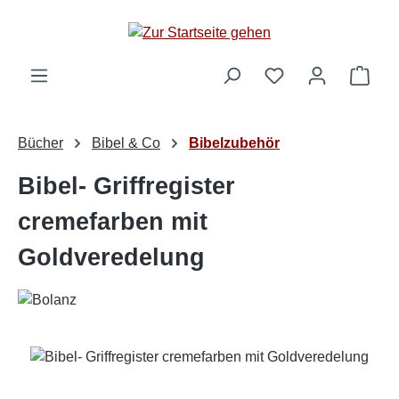
Zum Hauptinhalt springen
Ware
Bücher
Bibel & Co
Bibelzubehör
Bibel- Griffregister
cremefarben mit
Goldveredelung
Bildergalerie überspringen