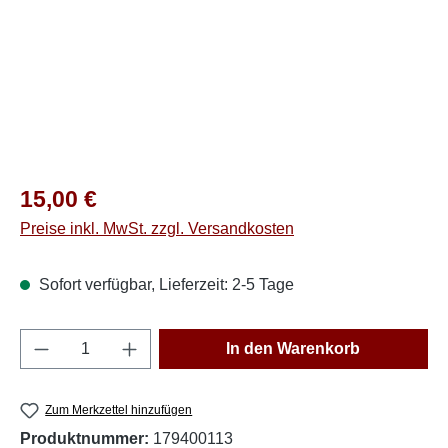
Regulärer Preis:
15,00 €
Preise inkl. MwSt. zzgl. Versandkosten
Sofort verfügbar, Lieferzeit: 2-5 Tage
Produkt Anzahl: Gib den gewünschten Wert e
In den Warenkorb
Zum Merkzettel hinzufügen
Produktnummer:
179400113