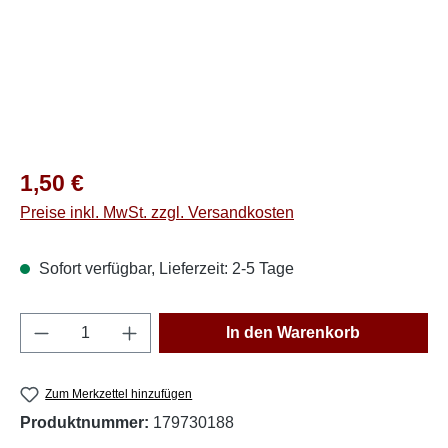
Regulärer Preis:
1,50 €
Preise inkl. MwSt. zzgl. Versandkosten
Sofort verfügbar, Lieferzeit: 2-5 Tage
Produkt Anzahl: Gib den gewünschten Wert e
In den Warenkorb
Zum Merkzettel hinzufügen
Produktnummer:
179730188