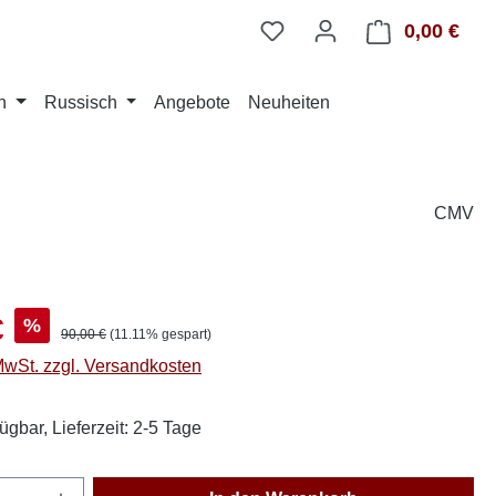
0,00 €
Ware
n
Russisch
Angebote
Neuheiten
CMV
s:
€
%
Regulärer Preis:
90,00 €
(11.11% gespart)
 MwSt. zzgl. Versandkosten
ügbar, Lieferzeit: 2-5 Tage
Anzahl: Gib den gewünschten Wert ein oder