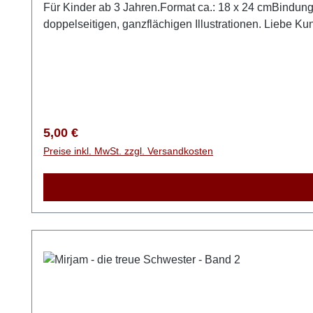
Für Kinder ab 3 Jahren.Format ca.: 18 x 24 cmBindung
doppelseitigen, ganzflächigen Illustrationen. Liebe Ku
NICHT in die Schweiz und auch NICHT nach Österreich
Komplett-Set noch als Einzeltitel. Unsere Kunden aus
Regulärer Preis:
5,00 €
Preise inkl. MwSt. zzgl. Versandkosten