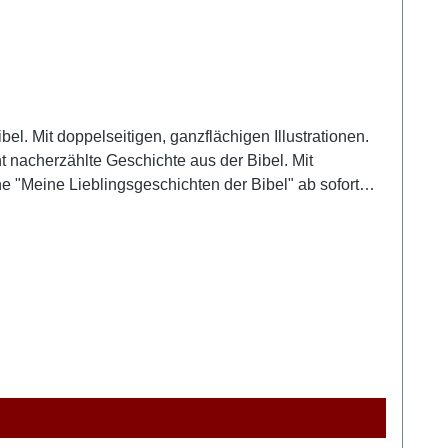
l. Mit doppelseitigen, ganzflächigen Illustrationen.
 nacherzählte Geschichte aus der Bibel. Mit
he "Meine Lieblingsgeschichten der Bibel" ab sofort
h von einem (deutschen) Zwischenhändler, weder als
n ein vergleichbares Produkt erhalten.