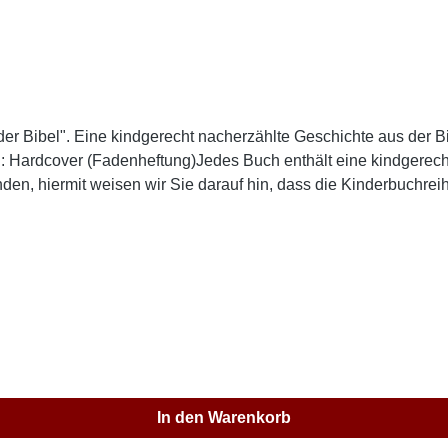
r Bibel". Eine kindgerecht nacherzählte Geschichte aus der Bibe
: Hardcover (Fadenheftung)Jedes Buch enthält eine kindgerecht
nden, hiermit weisen wir Sie darauf hin, dass die Kinderbuchrei
 ausgeliefert werden darf, und zwar weder von uns direkt noc
 Österreich und der Schweiz können beim Advent-Verlag Krattige
In den Warenkorb