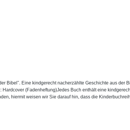
r Bibel". Eine kindgerecht nacherzählte Geschichte aus der Bibe
: Hardcover (Fadenheftung)Jedes Buch enthält eine kindgerecht
nden, hiermit weisen wir Sie darauf hin, dass die Kinderbuchrei
 ausgeliefert werden darf, und zwar weder von uns direkt noc
 Österreich und der Schweiz können beim Advent-Verlag Krattige