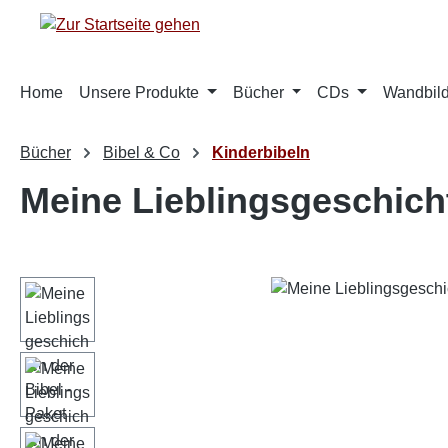
m Hauptinhalt springen
Zur Suche springen
Zur Hauptnavigation springen
Home
Unsere Produkte
Bücher
CDs
Wandbild
Bücher
Bibel & Co
Kinderbibeln
Meine Lieblingsgeschicht
Bildergalerie überspringen