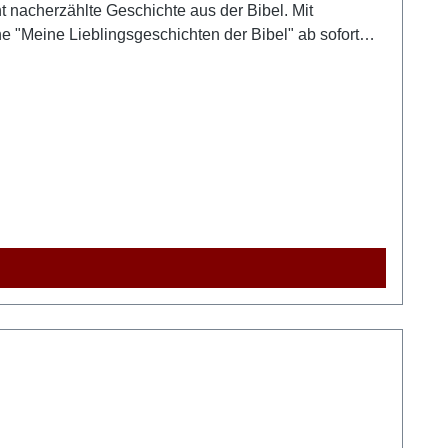
 nacherzählte Geschichte aus der Bibel. Mit
he "Meine Lieblingsgeschichten der Bibel" ab sofort
h von einem (deutschen) Zwischenhändler, weder als
n ein vergleichbares Produkt erhalten.