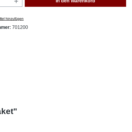
In den Warenkorb
tel hinzufügen
mmer:
701200
aket"