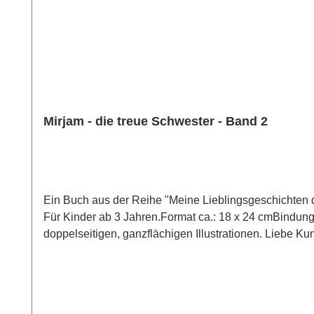
Mirjam - die treue Schwester - Band 2
Ein Buch aus der Reihe "Meine Lieblingsgeschichten de
Für Kinder ab 3 Jahren.Format ca.: 18 x 24 cmBindung
doppelseitigen, ganzflächigen Illustrationen. Liebe Ku
NICHT in die Schweiz und auch NICHT nach Österreich
Komplett-Set noch als Einzeltitel. Unsere Kunden aus