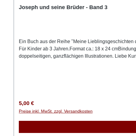
Joseph und seine Brüder - Band 3
Ein Buch aus der Reihe "Meine Lieblingsgeschichten de
Für Kinder ab 3 Jahren.Format ca.: 18 x 24 cmBindung
doppelseitigen, ganzflächigen Illustrationen. Liebe Ku
NICHT in die Schweiz und auch NICHT nach Österreich
Komplett-Set noch als Einzeltitel. Unsere Kunden aus
Regulärer Preis:
5,00 €
Preise inkl. MwSt. zzgl. Versandkosten