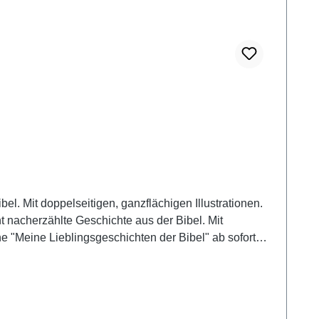
l. Mit doppelseitigen, ganzflächigen Illustrationen.
 nacherzählte Geschichte aus der Bibel. Mit
he "Meine Lieblingsgeschichten der Bibel" ab sofort
h von einem (deutschen) Zwischenhändler, weder als
n ein vergleichbares Produkt erhalten.