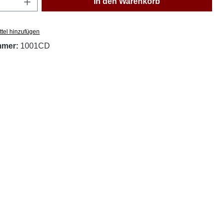
In den Warenkorb
tel hinzufügen
mmer:
1001CD