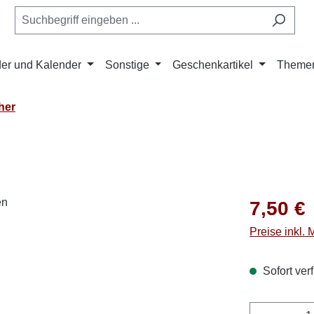
er und Kalender
Sonstige
Geschenkartikel
Theme
her
Regulärer Pr
7,50 €
Preise inkl.
Sofort verf
Produkt 