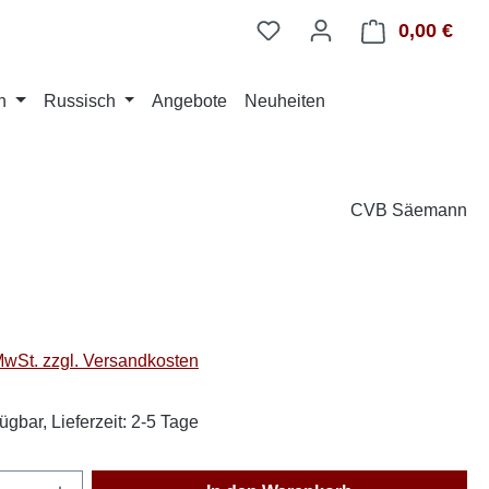
0,00 €
Ware
n
Russisch
Angebote
Neuheiten
CVB Säemann
eis:
 MwSt. zzgl. Versandkosten
ügbar, Lieferzeit: 2-5 Tage
Anzahl: Gib den gewünschten Wert ein oder