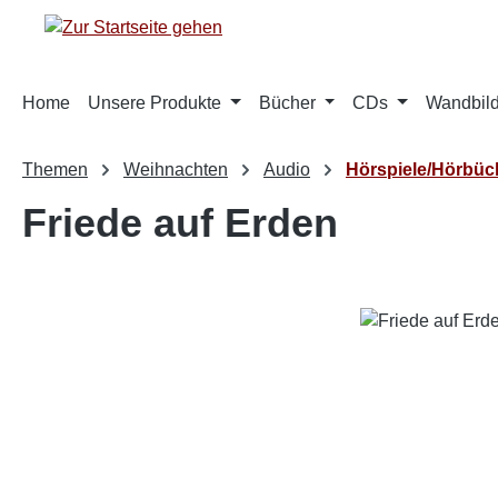
m Hauptinhalt springen
Zur Suche springen
Zur Hauptnavigation springen
Home
Unsere Produkte
Bücher
CDs
Wandbild
Themen
Weihnachten
Audio
Hörspiele/Hörbüc
Friede auf Erden
Bildergalerie überspringen