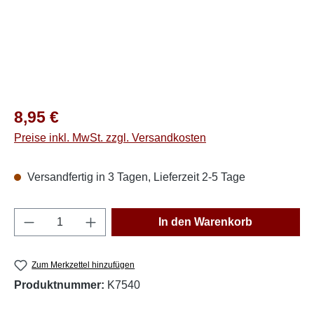
Regulärer Preis:
8,95 €
Preise inkl. MwSt. zzgl. Versandkosten
Versandfertig in 3 Tagen, Lieferzeit 2-5 Tage
Produkt Anzahl: Gib den gewünschten Wert e
In den Warenkorb
Zum Merkzettel hinzufügen
Produktnummer:
K7540