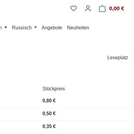
0,00 €
Ware
n
Russisch
Angebote
Neuheiten
Leseplatz
Stückpreis
0,80 €
0,50 €
0,35 €