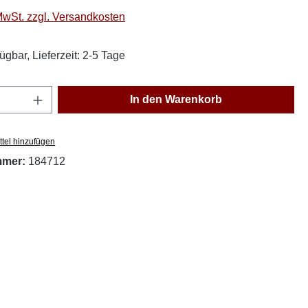
 MwSt. zzgl. Versandkosten
ügbar, Lieferzeit: 2-5 Tage
Anzahl: Gib den gewünschten Wert ein oder
In den Warenkorb
tel hinzufügen
mmer:
184712