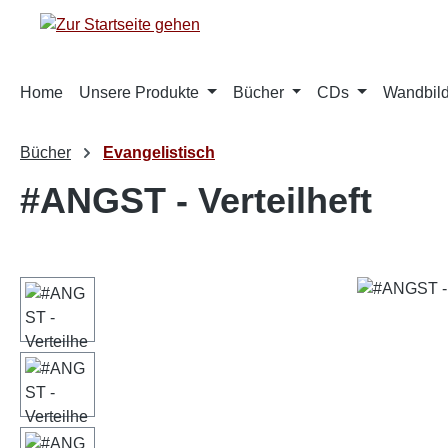
m Hauptinhalt springen
Zur Suche springen
Zur Hauptnavigation springen
Home
Unsere Produkte
Bücher
CDs
Wandbild
Bücher
Evangelistisch
#ANGST - Verteilheft
Bildergalerie überspringen