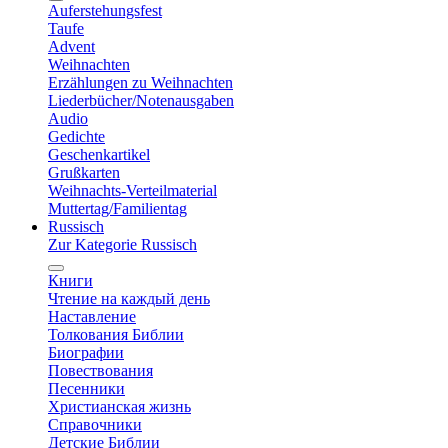
Auferstehungsfest
Taufe
Advent
Weihnachten
Erzählungen zu Weihnachten
Liederbücher/Notenausgaben
Audio
Gedichte
Geschenkartikel
Grußkarten
Weihnachts-Verteilmaterial
Muttertag/Familientag
Russisch
Zur Kategorie Russisch
Книги
Чтение на каждый день
Наставление
Толкования Библии
Биографии
Повествования
Песенники
Христианская жизнь
Справочники
Детские Библии