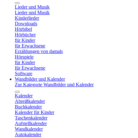
Lieder und Musik
Lieder und Musik
Kinderlieder
Downloads
Hörbibel
Hörbücher
für Kinder
für Erwachsene
Erzählungen von damals
Hörspiele
für Kinder
für Erwachsene
Software
Wandbilder und Kalender
Zur Kategorie Wandbilder und Kalender
Kalender
Abreißkalender
Buchkalender
Kalender für Kinder
Taschenkalender
Aufstellkalender
Wandkalender
Autokalender