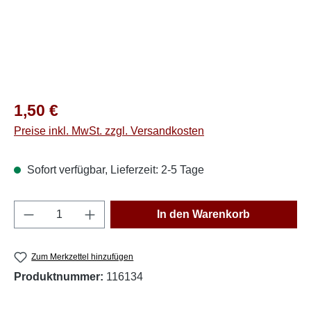
Regulärer Preis:
1,50 €
Preise inkl. MwSt. zzgl. Versandkosten
Sofort verfügbar, Lieferzeit: 2-5 Tage
Produkt Anzahl: Gib den gewünschten Wert e
In den Warenkorb
Zum Merkzettel hinzufügen
Produktnummer:
116134