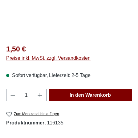
Regulärer Preis:
1,50 €
Preise inkl. MwSt. zzgl. Versandkosten
Sofort verfügbar, Lieferzeit: 2-5 Tage
Produkt Anzahl: Gib den gewünschten Wert e
In den Warenkorb
Zum Merkzettel hinzufügen
Produktnummer:
116135