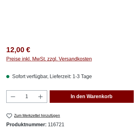
Regulärer Preis:
12,00 €
Preise inkl. MwSt. zzgl. Versandkosten
Sofort verfügbar, Lieferzeit: 1-3 Tage
Produkt Anzahl: Gib den gewünschten Wert e
In den Warenkorb
Zum Merkzettel hinzufügen
Produktnummer:
116721