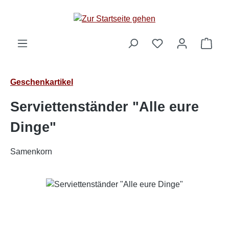
Zum Hauptinhalt springen
Ware
Geschenkartikel
Serviettenständer "Alle eure
Dinge"
Samenkorn
Bildergalerie überspringen