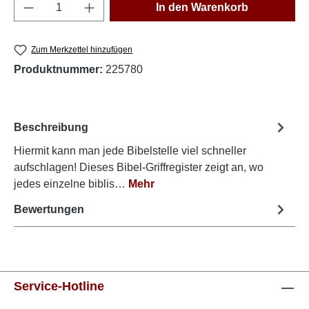
Produkt Anzahl: Gib den gewünschten Wert e
In den Warenkorb
Zum Merkzettel hinzufügen
Produktnummer:
225780
Beschreibung
Hiermit kann man jede Bibelstelle viel schneller
aufschlagen! Dieses Bibel-Griffregister zeigt an, wo
jedes einzelne biblis…
Mehr
Bewertungen
Service-Hotline