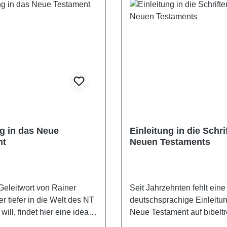
ng in das Neue
Einleitung in die Schri
nt
Neuen Testaments
Geleitwort von Rainer
Seit Jahrzehnten fehlt eine
r tiefer in die Welt des NT
deutschsprachige Einleitun
will, findet hier eine ideale
Neue Testament auf bibeltreuer
ektüre. Die beiden
Basis. Fragen zur Zuverläs