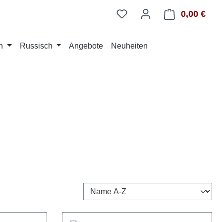
0,00 €
Ware
n
Russisch
Angebote
Neuheiten