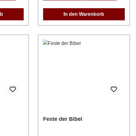
maßgebliche Zeugnis der Heiligen
Schrift. Auf diese Weise ist ein
rb
In den Warenkorb
eigenständiger, systematisch
durchdachter Entwurf theologischer
Ethik entstanden. Paperback, 240
Seiten
Feste der Bibel