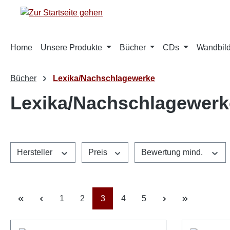
m Hauptinhalt springen
Zur Suche springen
Zur Hauptnavigation springen
Home
Unsere Produkte
Bücher
CDs
Wandbild
Bücher
Lexika/Nachschlagewerke
Lexika/Nachschlagewerk
Hersteller
Preis
Bewertung mind.
Seite
Seite
Seite
Seite
Seite
1
2
3
4
5