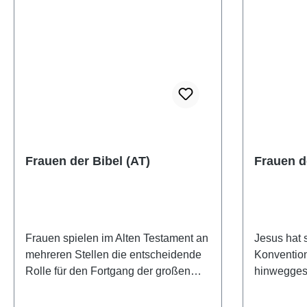
Studienbib
Werke erg
kann.Hardc
Frauen der Bibel (AT)
Frauen d
Frauen spielen im Alten Testament an
Jesus hat s
mehreren Stellen die entscheidende
Konvention
Rolle für den Fortgang der großen
hinweggese
Geschichte Gottes mit seinem Volk
Freundscha
und mit der ganzen Menschheit. Die
und sie so