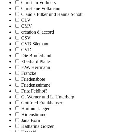
Christian Vollmers
Christiane Volkmann
Claudia Filker und Hanna Schott
CLV
CMV
création d' accord
CSV
CVB Säemann
CVD
Die Bruderhand
Eberhard Platte
F.W. Herrmann
Francke
Friedensbote
Friedensstimme
Fritz Feldhoff
G. Werner und L. Unterberg
Gottfried Frankhauser
Hartmut Jaeger
Hirtenstimme
Jana Born
Katharina Görzen