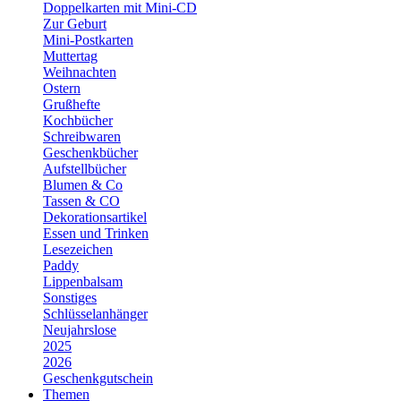
Doppelkarten mit Mini-CD
Zur Geburt
Mini-Postkarten
Muttertag
Weihnachten
Ostern
Grußhefte
Kochbücher
Schreibwaren
Geschenkbücher
Aufstellbücher
Blumen & Co
Tassen & CO
Dekorationsartikel
Essen und Trinken
Lesezeichen
Paddy
Lippenbalsam
Sonstiges
Schlüsselanhänger
Neujahrslose
2025
2026
Geschenkgutschein
Themen