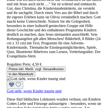
und mit Jesus auch nicht …“ Sie ist wütend und enttäuscht.
Gut, dass Christina, die Kinderstundenleiterin, sie versteht
und ihr nachgeht. Durch einen Vers aus der Bibel und durch
ihr eigenes Erleben kann sie Olivia verständlich machen: Gott
macht keine Unterschiede. Nutzen Sie die Gelegenheit,
besonders in einer kulturell gemischten Gruppe mit Hilfe
dieser Geschichte und des enthaltenen Programms Kindern
deutlich zu machen, dass Jesus niemanden ausschließt. Sein
Rettungsangebot gilt allen Menschen! Bilderheft, 8 Bilder (24
cm x 33 cm) mit Text, Programm für eine Advents-
Kinderstunde, Thematische Einstiegsmöglichkeiten, Spiele,
Quiz, Illustrierter Bibelvers zum Lernen, Vertiefungsidee: Der
Evangeliums-Stern
Regulärer Preis:
4,50 €
Preise inkl. MwSt. zzgl. Versandkosten
In den Warenkorb
Gott sieht, wenn Kinder traurig sind
Diese fünf biblischen Lektionen wurden verfasst, um Kindern
Gottes Liebe und Fürsorge aufzuzeigen – besonders, wenn sie
mit großen Schwierigkeiten fertig werden müssen. Am