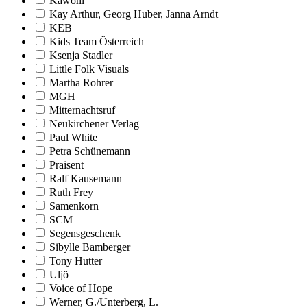
Kawohl
Kay Arthur, Georg Huber, Janna Arndt
KEB
Kids Team Österreich
Ksenja Stadler
Little Folk Visuals
Martha Rohrer
MGH
Mitternachtsruf
Neukirchener Verlag
Paul White
Petra Schünemann
Praisent
Ralf Kausemann
Ruth Frey
Samenkorn
SCM
Segensgeschenk
Sibylle Bamberger
Tony Hutter
Uljö
Voice of Hope
Werner, G./Unterberg, L.