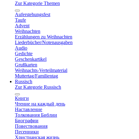
Zur Kategorie Themen
Auferstehungsfest
Taufe
Advent
Weihnachten
Erzählungen zu Weihnachten
Liederbücher/Notenausgaben
Audio
Gedichte
Geschenkartikel
Grußkarten
Weihnachts-Verteilmaterial
Muttertag/Familientag
Russisch
Zur Kategorie Russisch
Книги
Чтение на каждый день
Наставление
Толкования Библии
Биографии
Повествования
Песенники
Христианская жизнь