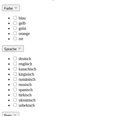
Farbe
blau
gelb
grün
orange
rot
Sprache
deutsch
englisch
kasachisch
kirgisisch
rumänisch
russisch
spanisch
türkisch
ukrainisch
usbekisch
Preis