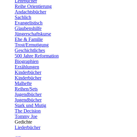
Lehrbücher
Reihe Orientierung
Andachtsbücher
Sachlich
Evangelistisch
Glaubenshilfe
Jüngerschaftskurse
Ehe & Familie
Trost/Ermutigung
Geschichtliches
500 Jahre Reformation
Biographien
Erzählungen
Kinderbücher
Kinderbücher
Malhefte
Reihen/Sets
Jugendbücher
Jugendbücher
Stark und Mutig
The Decision
Tommy Joe
Gedichte
Liederbücher