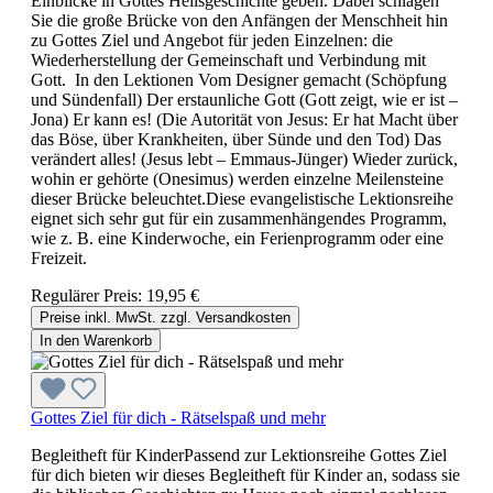
Einblicke in Gottes Heilsgeschichte geben. Dabei schlagen
Sie die große Brücke von den Anfängen der Menschheit hin
zu Gottes Ziel und Angebot für jeden Einzelnen: die
Wiederherstellung der Gemeinschaft und Verbindung mit
Gott. In den Lektionen Vom Designer gemacht (Schöpfung
und Sündenfall) Der erstaunliche Gott (Gott zeigt, wie er ist –
Jona) Er kann es! (Die Autorität von Jesus: Er hat Macht über
das Böse, über Krankheiten, über Sünde und den Tod) Das
verändert alles! (Jesus lebt – Emmaus-Jünger) Wieder zurück,
wohin er gehörte (Onesimus) werden einzelne Meilensteine
dieser Brücke beleuchtet.Diese evangelistische Lektionsreihe
eignet sich sehr gut für ein zusammenhängendes Programm,
wie z. B. eine Kinderwoche, ein Ferienprogramm oder eine
Freizeit.
Regulärer Preis:
19,95 €
Preise inkl. MwSt. zzgl. Versandkosten
In den Warenkorb
Gottes Ziel für dich - Rätselspaß und mehr
Begleitheft für KinderPassend zur Lektionsreihe Gottes Ziel
für dich bieten wir dieses Begleitheft für Kinder an, sodass sie