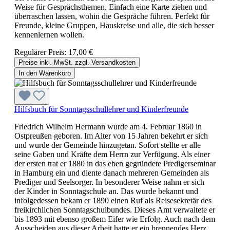
Weise für Gesprächsthemen. Einfach eine Karte ziehen und
überraschen lassen, wohin die Gespräche führen. Perfekt für
Freunde, kleine Gruppen, Hauskreise und alle, die sich besser
kennenlernen wollen.
Regulärer Preis:
17,00 €
Preise inkl. MwSt. zzgl. Versandkosten
In den Warenkorb
Hilfsbuch für Sonntagsschullehrer und Kinderfreunde
Friedrich Wilhelm Hermann wurde am 4. Februar 1860 in
Ostpreußen geboren. Im Alter von 15 Jahren bekehrt er sich
und wurde der Gemeinde hinzugetan. Sofort stellte er alle
seine Gaben und Kräfte dem Herrn zur Verfügung. Als einer
der ersten trat er 1880 in das eben gegründete Predigerseminar
in Hamburg ein und diente danach mehreren Gemeinden als
Prediger und Seelsorger. In besonderer Weise nahm er sich
der Kinder in Sonntagschule an. Das wurde bekannt und
infolgedessen bekam er 1890 einen Ruf als Reisesekretär des
freikirchlichen Sonntagschulbundes. Dieses Amt verwaltete er
bis 1893 mit ebenso großem Eifer wie Erfolg. Auch nach dem
Ausscheiden aus dieser Arbeit hatte er ein brennendes Herz