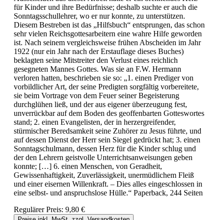
für Kinder und ihre Bedürfnisse; deshalb suchte er auch die
Sonntagsschullehrer, wo er nur konnte, zu unterstützen.
Diesem Bestreben ist das „Hilfsbuch“ entsprungen, das schon
sehr vielen Reichsgottesarbeitern eine wahre Hilfe geworden
ist. Nach seinem vergleichsweise frühen Abscheiden im Jahr
1922 (nur ein Jahr nach der Erstauflage dieses Buches)
beklagten seine Mitstreiter den Verlust eines reichlich
gesegneten Mannes Gottes. Was sie an F.W. Hermann
verloren hatten, beschrieben sie so: „1. einen Prediger von
vorbildlicher Art, der seine Predigten sorgfältig vorbereitete,
sie beim Vortrage von dem Feuer seiner Begeisterung
durchglühen ließ, und der aus eigener überzeugung fest,
unverrückbar auf dem Boden des geoffenbarten Gotteswortes
stand; 2. einen Evangelisten, der in herzergreifender,
stürmischer Beredsamkeit seine Zuhörer zu Jesus führte, und
auf dessen Dienst der Herr sein Siegel gedrückt hat; 3. einen
Sonntagschulmann, dessen Herz für die Kinder schlug und
der den Lehrern geistvolle Unterrichtsanweisungen geben
konnte; […] 6. einen Menschen, von Geradheit,
Gewissenhaftigkeit, Zuverlässigkeit, unermüdlichem Fleiß
und einer eisernen Willenkraft. – Dies alles eingeschlossen in
eine selbst- und anspruchslose Hülle.“ Paperback, 244 Seiten
Regulärer Preis:
9,80 €
Preise inkl. MwSt. zzgl. Versandkosten