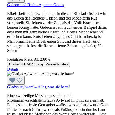
Gideon und Ruth - Agenten Gottes
Bibelarbeitsheft, s/w-illustriert In diesem Bibelarbeitsheft wird
das Leben des Richters Gideon und der Moabiterin Rut
vorgestellt. Sie lebten zu der Zeit, als das Volk Israel noch
keinen König hatte. Gideon ist ein leuchtendes Beispiel dafür,
dass man mit ganz kleiner Kraft und Gottes Macht sehr viel
erreichen kann. Ruts Leben zeigt, dass Gott barmherzig ist.
Man braucht eine Bibel, einen Stift und dieses Heft - und
schon geht sie los, die Reise in ferne Zeiten ... geheftet, 32
Seiten
Regulärer Preis:
Ab
2,80 €
Preise inkl. MwSt. zzgl. Versandkosten
Details
Gladys Aylward – Alles, was sie hatte!
Eine zweizeilige Missionsgeschichte mit
ProgrammvorschlägenGladys Aylward fing mit zweieinhalb
Pennies an, die sie Gott anbot – alles, was sie hatte – und Gott
führte sie nach China, wo sie als Fußinspektorin durchs Land
reiste und vielen Menschen das Wort Gottes weitergab. Diese