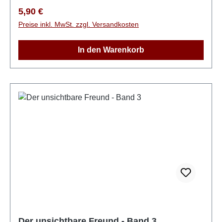
Versprechen halten und Bree und Devin nach Irland
Regulärer Preis:
5,90 €
zurückbringen? Was, wenn es beim Halten eines
Preise inkl. MwSt. zzgl. Versandkosten
Versprechens um Leben und Tod geht?Für Jungen
und Mädchen ab 10 JahrenPaperback, 304 Seiten
In den Warenkorb
Der unsichtbare Freund - Band 3