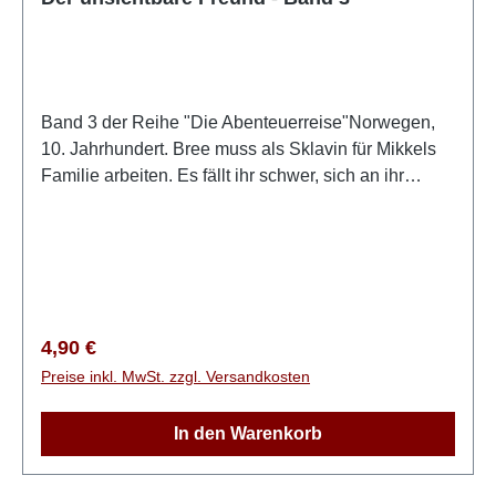
Band 3 der Reihe "Die Abenteuerreise"Norwegen,
10. Jahrhundert. Bree muss als Sklavin für Mikkels
Familie arbeiten. Es fällt ihr schwer, sich an ihr
neues Leben zu gewöhnen – sie fühlt sich wertlos
und missachtet und versteht nicht, warum Gott sie in
Norwegen haben möchte. Als Gott ihre Gebete
beantwortet, steht Bree vor einer wichtigen Frage:
Wer auch immer wir sind und wo auch immer wir
leben – was bedeutet es, wirklich frei zu sein?Für
Regulärer Preis:
4,90 €
Jungen und Mädchen ab 10 Jahren Paperback, 224
Preise inkl. MwSt. zzgl. Versandkosten
Seiten
In den Warenkorb