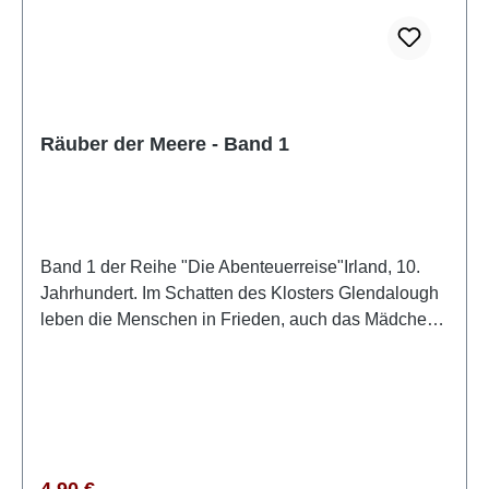
Räuber der Meere - Band 1
Band 1 der Reihe "Die Abenteuerreise"Irland, 10.
Jahrhundert. Im Schatten des Klosters Glendalough
leben die Menschen in Frieden, auch das Mädchen
Bree mit ihrer Familie. Die Schrecken der Wikinger-
Überfälle sind anscheinend Vergangenheit. Doch
dann taucht ein geheimnisvoller Fremder auf, und
kurz darauf werden Bree und ihr Bruder Devin von
plündernden Wikingerhorden entführt. Von da an
sind sie Mikkel ausgeliefert, dem stolzen jungen
Regulärer Preis:
4,90 €