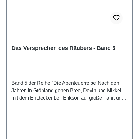
Das Versprechen des Räubers - Band 5
Band 5 der Reihe "Die Abenteuerreise"Nach den
Jahren in Grönland gehen Bree, Devin und Mikkel
mit dem Entdecker Leif Erikson auf große Fahrt und
erforschen eine neue Welt. Sie planen, eine
Unterkunft zu bauen, um sicher überwintern zu
können. Doch wie können sie das Schiff beschützen,
das ihre einzige Rückkehrmöglichkeit nach Hause
ist? Ständig lauert Gefahr. Wird Mikkel sein